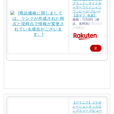
プラッド｜サイドギ
ャザーワイドシャツ
ワンピース(ブルー)
【楽ギフ_包装】
価格：7150円（税
込、送料別)
(2021/1
2/1時点)
楽
天
で
購
入
【グラニフ】コラボ
レーションキッズロ
ングスリーブ/ビュー