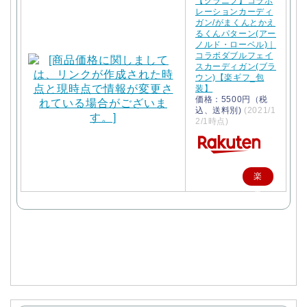
【グラニフ】コラボ
レーションカーディ
ガン/がまくんとかえ
るくんパターン(アー
ノルド・ローベル)｜
コラボダブルフェイ
スカーディガン(ブラ
ウン)【楽ギフ_包
装】
価格：5500円（税
込、送料別)
(2021/1
2/1時点)
楽
天
で
購
入