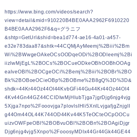
https://www.bing.com/videos/search?
view=detail&mid=910220B4BE0AAA2962F6910220
B4BE0AAA2962F6&q=グラニフ
&shtp=GetUrl&shid=bea1d774-ae16-4a01-a457-
e32e783daa87&shtk=44CQMjAyMeemj%2Biii%2Bm
Wi%2BWwgeOAkeOCsOODqeODi%2BODleemj%2Bi
iizIwMjEgL%2BOCs%2BOCueODkeOBhOOBhOOAg
ealveOBl%2BOCgeOCi%2Bemj%2Biii%2BOBr%2BO
Bk%2BOBoeOCieOBp%2BOBme%2B8gQ%3D%3D&
shdk=44Kr44Oz44OI44KvbGFi44Gu44Kr44Oz44OI4
4Kv44Gn44GZ44CCIDIwMjHlubTjga7jgrDjg6njg4vjg
5Xjga7npo%2Fooovjga7plovlsIHli5XnlLvjgafjgZnjgII
g44Om44OL44K744OD44Kv44K5TeOCteOCpOOCu
uizvOWFpeOBl%2BOBvuOBl%2BOBn%2BOAgiDjgr
Djg6njg4vjg5Xnpo%2FooosyMDIx44Gr44Gk44GE44