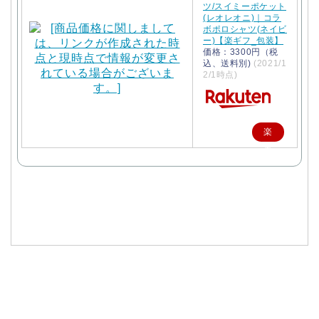
ツ/スイミーポケット
(レオレオニ)｜コラ
ボポロシャツ(ネイビ
ー)【楽ギフ_包装】
価格：3300円（税
込、送料別)
(2021/1
2/1時点)
楽
天
で
購
入