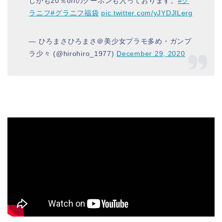
しかも20％offのクーポンも入っております。
#グ
ラニフ
#グラニフ福袋
pic.twitter.com/yJYDJlLerg
— ひろまさひろまさ＠美少女プラモ多め・ガンプ
ラ少々 (@hirohiro_1977)
December 29, 2020