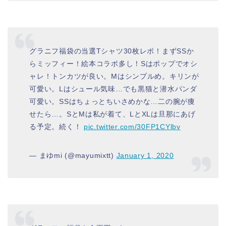
グラニフ福袋の当選Tシャツ30枚レポ！まずSSか
らミッフィー！絵本コラボ多し！Sはポップでオシ
ャレ！トンカツが良い。Mはシンプルめ。キリンが
可愛い。Lはシュール気味…でも黒猫と潜水パンダ
可愛い。SSはちょっとちいさめかな…二の腕が痩
せたら…。SとMは私が着て、LとXLは旦那にあげ
る予定。続く！
pic.twitter.com/30FP1CYlbv
— まゆmi (@mayumixtt)
January 1, 2020