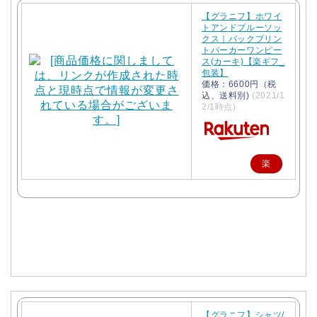
【グラニフ】ホワイ
トアンドブルーソッ
クス｜バックプリン
トパーカーワンピー
ス(カーキ)【楽ギフ_
包装】
価格：6600円（税
込、送料別)
(2021/1
2/1時点)
楽
天
で
購
入
【グラニフ】シャツ/