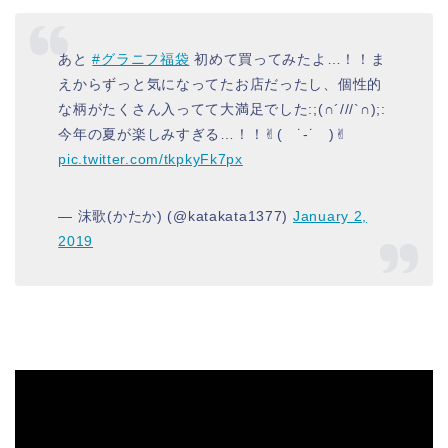
あと
#グラニフ福袋
初めて買ってみたよ…！！ま
えからずっと気になってたお店だったし、個性的
な柄がたくさん入ってて大満足でした:;(∩´///`∩);:
今年の夏が楽しみすぎる…！！✌︎( ˙-˙ )✌︎
pic.twitter.com/tkpkyFk7px
— 沫歌(かたか) (@katakata1377)
January 2,
2019