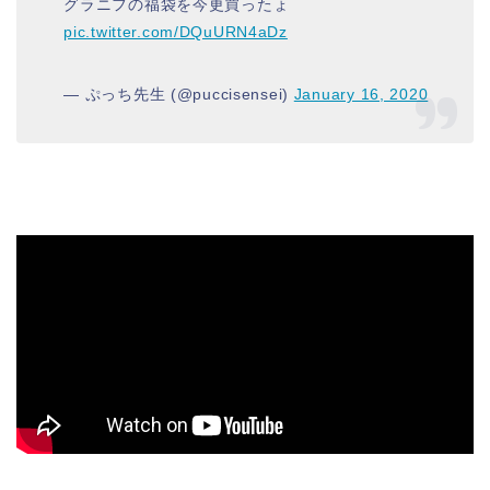
グラニフの福袋を今更買ったょ
pic.twitter.com/DQuURN4aDz
— ぷっち先生 (@puccisensei)
January 16, 2020