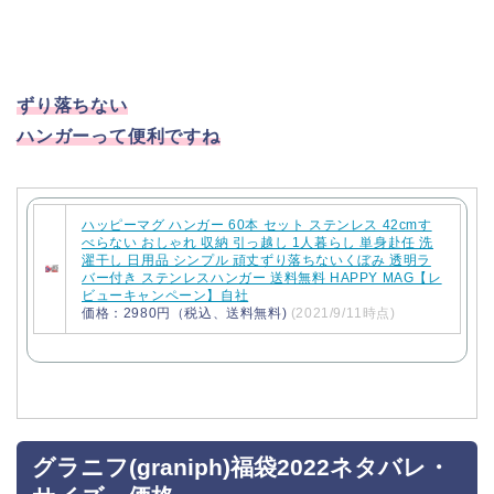
ずり落ちない
ハンガーって便利ですね
ハッピーマグ ハンガー 60本 セット ステンレス 42cmす
べらない おしゃれ 収納 引っ越し 1人暮らし 単身赴任 洗
濯干し 日用品 シンプル 頑丈ずり落ちないくぼみ 透明ラ
バー付き ステンレスハンガー 送料無料 HAPPY MAG【レ
ビューキャンペーン】自社
価格：2980円（税込、送料無料)
(2021/9/11時点)
グラニフ(graniph)福袋2022ネタバレ・