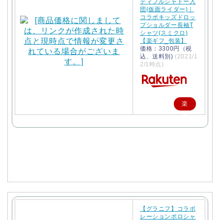
ティフルシャドー入
団(仮面ライダー)｜
コラボキッズドロッ
プショルダー長袖T
シャツ(スミクロ)
【楽ギフ_包装】
価格：3300円（税
込、送料別)
(2021/1
2/1時点)
楽
天
で
購
入
【グラニフ】コラボ
レーションポロシャ