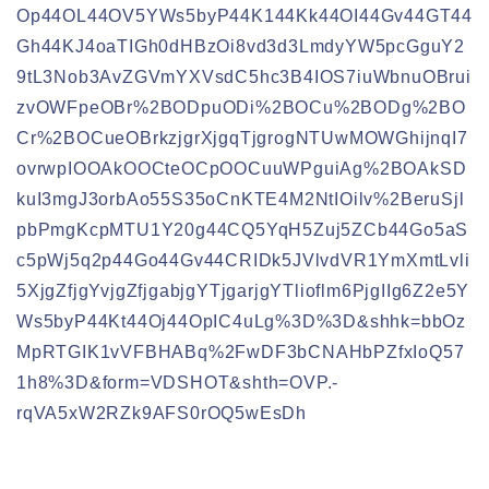
Op44OL44OV5YWs5byP44K144Kk44OI44Gv44GT44
Gh44KJ4oaTIGh0dHBzOi8vd3d3LmdyYW5pcGguY2
9tL3Nob3AvZGVmYXVsdC5hc3B4IOS7iuWbnuOBrui
zvOWFpeOBr%2BODpuODi%2BOCu%2BODg%2BO
Cr%2BOCueOBrkzjgrXjgqTjgrogNTUwMOWGhijnqI7
ovrwpIOOAkOOCteOCpOOCuuWPguiAg%2BOAkSD
kuI3mgJ3orbAo55S35oCnKTE4M2NtIOilv%2BeruSjl
pbPmgKcpMTU1Y20g44CQ5YqH5Zuj5ZCb44Go5aS
c5pWj5q2p44Go44Gv44CRIDk5JVlvdVR1YmXmtLvli
5XjgZfjgYvjgZfjgabjgYTjgarjgYTlioflm6PjgIIg6Z2e5Y
Ws5byP44Kt44Oj44OpIC4uLg%3D%3D&shhk=bbOz
MpRTGIK1vVFBHABq%2FwDF3bCNAHbPZfxIoQ57
1h8%3D&form=VDSHOT&shth=OVP.-
rqVA5xW2RZk9AFS0rOQ5wEsDh