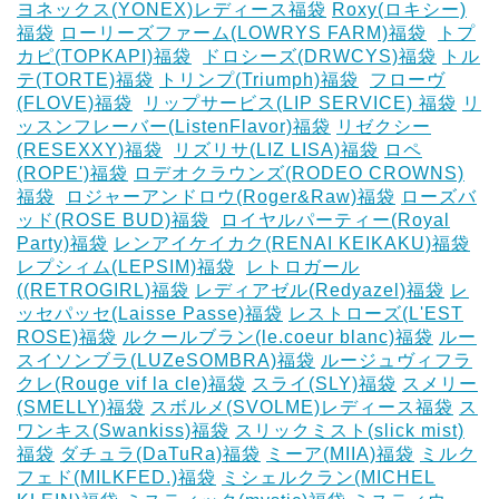
ヨネックス(YONEX)レディース福袋
Roxy(ロキシー)
福袋
ローリーズファーム(LOWRYS FARM)福袋
‎
トプ
カピ(TOPKAPI)福袋
‎
ドロシーズ(DRWCYS)福袋
トル
テ(TORTE)福袋
トリンプ(Triumph)福袋
‎
フローヴ
(FLOVE)福袋
‎
リップサービス(LIP SERVICE) 福袋
リ
ッスンフレーバー(ListenFlavor)福袋
リゼクシー
(RESEXXY)福袋
‎
リズリサ(LIZ LISA)福袋
ロペ
(ROPE')福袋
ロデオクラウンズ(RODEO CROWNS)
福袋
‎
ロジャーアンドロウ(Roger&Raw)福袋
ローズバ
ッド(ROSE BUD)福袋
‎
ロイヤルパーティー(Royal
Party)福袋
レンアイケイカク(RENAI KEIKAKU)福袋
レプシィム(LEPSIM)福袋
‎
レトロガール
((RETROGIRL)福袋
レディアゼル(Redyazel)福袋
レ
ッセパッセ(Laisse Passe)福袋
レストローズ(L'EST
ROSE)福袋
ルクールブラン(le.coeur blanc)福袋
ルー
スイソンブラ(LUZeSOMBRA)福袋
ルージュヴィフラ
クレ(Rouge vif la cle)福袋
スライ(SLY)福袋
スメリー
(SMELLY)福袋
スボルメ(SVOLME)レディース福袋
ス
ワンキス(Swankiss)福袋
スリックミスト(slick mist)
福袋
ダチュラ(DaTuRa)福袋
‎ミーア(MIIA)福袋
ミルク
フェド(MILKFED.)福袋
ミシェルクラン(MICHEL