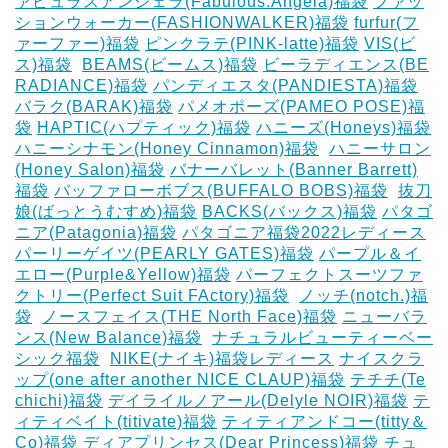
ァビュラスアンジェラ(Fabulous.Angela)福袋
ファッ
ションウォーカー(FASHIONWALKER)福袋
furfur(フ
ァーファー)福袋
ピンクラテ(PINK-latte)福袋
VIS(ビ
ス)福袋
‎
BEAMS(ビームス)福袋
ビーラディエンス(BE
RADIANCE)福袋
パンディエスタ(PANDIESTA)福袋
バラク(BARAK)福袋
パメオポーズ(PAMEO POSE)福
袋
HAPTIC(ハプティック)福袋
ハニーズ(Honeys)福袋
ハニーシナモン(Honey Cinnamon)福袋
‎
ハニーサロン
(Honey Salon)福袋
バナーバレット(Banner Barrett)
福袋
バッファローボブス(BUFFALO BOBS)福袋
‎
抜刀
娘(ばっとうむすめ)福袋
BACKS(バックス)福袋
パタゴ
ニア(Patagonia)福袋
パタゴニア福袋2022レディース
パーリーゲイツ(PEARLY GATES)福袋
パープル＆イ
エロー(Purple&Yellow)福袋
パーフェクトスーツファ
クトリー(Perfect Suit FActory)福袋
‎
ノッチ(notch.)福
袋
‎
ノースフェイス(THE North Face)福袋
ニューバラ
ンス(New Balance)福袋
‎
ナチュラルビューティーベー
シック福袋
‎
NIKE(ナイキ)福袋レディース
ナイスクラ
ップ(one after another NICE CLAUP)福袋
テチチ(Te
chichi)福袋
デイライルノアール(Delyle NOIR)福袋
テ
ィティベイト(titivate)福袋
ティティアンドコー(titty＆
Co)福袋
ディアプリンセス(Dear Princess)福袋
チュ