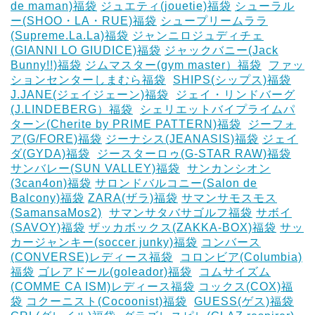
de maman)福袋
ジュエティ(jouetie)福袋
シューラル
ー(SHOO・LA・RUE)福袋
シュープリームララ
(Supreme.La.La)福袋
ジャンニロジュディチェ
(GIANNI LO GIUDICE)福袋
ジャックバニー(Jack
Bunny!!)福袋
ジムマスター(gym master）福袋
‎
ファッ
ションセンターしまむら福袋
‎
SHIPS(シップス)福袋
J.JANE(ジェイジェーン)福袋
‎
ジェイ・リンドバーグ
(J.LINDEBERG）福袋
‎
シェリエットバイプライムパ
ターン(Cherite by PRIME PATTERN)福袋
‎
ジーフォ
ア(G/FORE)福袋
ジーナシス(JEANASIS)福袋
ジェイ
ダ(GYDA)福袋
‎
ジースターロゥ(G-STAR RAW)福袋
サンバレー(SUN VALLEY)福袋
‎
サンカンシオン
(3can4on)福袋
サロンドバルコニー(Salon de
Balcony)福袋
ZARA(ザラ)福袋
サマンサモスモス
(SamansaMos2)
‎
サマンサタバサゴルフ福袋
サボイ
(SAVOY)福袋
ザッカボックス(ZAKKA-BOX)福袋
サッ
カージャンキー(soccer junky)福袋
コンバース
(CONVERSE)レディース福袋
‎
コロンビア(Columbia)
福袋
ゴレアドール(goleador)福袋
‎
コムサイズム
(COMME CA ISM)レディース福袋
コックス(COX)福
袋
コクーニスト(Cocoonist)福袋
‎
GUESS(ゲス)福袋