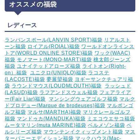
オススメの福袋
レディース
ランバンスポール(LANVIN SPORT)福袋
リアルスト
ーン福袋
ロイアル(ROIAL)福袋
ワールドオンラインス
トア(WORLD ONLINE STORE)福袋
ワック(WAAC)
福袋
モノマート(MONO-MART)福袋
桃太郎ジーンズ
福袋
ユナイテッドアローズ福袋
ライトオン(Right-
on）福袋
‎
ユニクロ(UNIQLO)福袋
ラコステ
(LACOSTE)福袋
夢展望福袋
ヨギーサンクチュアリ福
袋
ラウンドマウス(LOUDMLOUTH)福袋
‎
ラッシュド
(LASUD)福袋
ラフアンドスウェル福袋
フェアライア
ー(Fair Liar)福袋
‎
マンシングウェアゴルフ福袋
マルク
ドプロデュー(Marque de brodeuses)福袋
マルボンゴ
ルフ福袋
マルサ(MARTHA)福袋
マリクレールゴルフ
福袋
マンドゥカ(MANDUKA)福袋
ミエコウエサコ福袋
ムータマリン(muta MARINE)福袋
ベルメゾン福袋
ベ
ルシリーズ福袋
マウンテンイクィップメント福袋
マス
ターバニーエディション福袋
マックハウス(Mac-