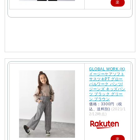
楽
天
で
購
入
GLOBAL WORK (K)
イージーケアソフト
サスツキPT グロー
バルワーク パンツ/
ジーンズ キッズパン
ツ ブラック グリー
ン ブラウン
価格：3300円（税
込、送料別)
(2021/1
2/12時点)
楽