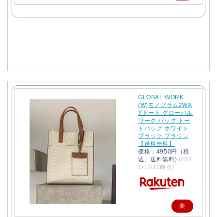
天
で
購
入
GLOBAL WORK
(W)モノグラム2WA
Yトート グローバル
ワーク バッグ トー
トバッグ ホワイト
ブラック ブラウン
【送料無料】
価格：4950円（税
込、送料無料)
(202
1/12/12時点)
楽