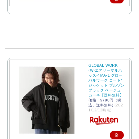
天
で
購
入
GLOBAL WORK
(W)エアサーマルハ
ッスイMA-1 グロー
バルワーク コート/
ジャケット ブルゾン
ブラック ベージュ
カーキ【送料無料】
価格：9790円（税
込、送料無料)
(202
1/12/12時点)
楽