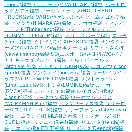
House)福袋
ビバハート(VIVA HEART)福袋
‎
ハードロ
ックカフェ福袋
ノーザントラック(NORTHERN
TRUCK)福袋
VANS(ヴァンズ)福袋
ビームスゴルフ福
袋
ヒマラヤ(HIMARAYA)福袋
チチカカ福袋
ティンバ
ーランド(Timberland)福袋
トミーフィルフェガー
(TOMMY HILFIGER)福袋
‎
トリ―スポーツ福袋
グッチ
(Gucci)福袋
‎
グレイソン(GREYSON)福袋
サンタクル
ーズ(SANTA CRUZ)福袋
参丸一福袋
カワイイさんぽ
(cawaii sanpo)福袋
SO(エスオー)福袋
179/WG(イチ
ナナキュウダブルジー)福袋
‎
アルチビオゴルフ
(archivio)福袋
イトキン(ITOKIN)福袋
ルコック(le coq
sportif)福袋
ワンウェイ(one way)福袋
ワールドワイド
ラブ(WORLD WIDE LOVE!)福袋
リントゥラウル
(Lintu Laulu)福袋
ルミネ(LUMINE)福袋
ルーカ
(RVCA)福袋
‎
ルイス(Lui's)福袋
レイカズン(Ray
Cassin)福袋
ワークマン福袋
ワークマン プラス
(WORKMAN Plus)福袋
リンダワークス福袋
リリーロ
ータス(LILY LOTUS)福袋
リリーブラウン(LilyBrown)
福袋
リムランド(RIMLAND)福袋
リップカール(RIP
CURL)福袋
‎
リジェイ(Re-J)福袋
‎
リエンダ(rienda)福
袋
リエディ(Re:EDIT)福袋
リーボック(Reebok)福袋