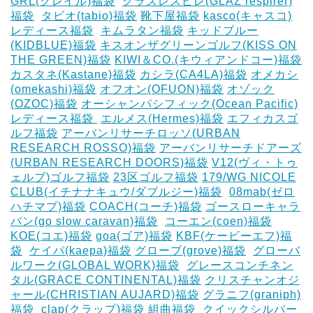
GRL(グレイル)福袋
‎
グラズレスピレ(GLAZ respirer)
福袋
‎
タビオ(tabio)福袋
靴下屋福袋
kasco(キャスコ)
レディース福袋
‎
キムラタン福袋
キッドブルー
(KIDBLUE)福袋
キスオンザグリーンゴルフ(KISS ON
THE GREEN)福袋
KIWI＆CO.(キウィアンドコー)福袋
カスタネ(Kastane)福袋
カシラ(CA4LA)福袋
‎オメカシ
(omekashi)福袋
オフオン(OFUON)福袋
オゾック
(OZOC)福袋
オーシャンパシフィック(Ocean Pacific)
レディース福袋 ‎
エルメス(Hermes)福袋
エフィカスゴ
ルフ福袋
アーバンリサーチロッソ(URBAN
RESEARCH ROSSO)福袋
アーバンリサーチドアーズ
(URBAN RESEARCH DOORS)福袋
V12(ヴィ・トゥ
ェルブ)ゴルフ福袋
23区ゴルフ福袋
179/WG NICOLE
CLUB(イチナナキュウ/ダブルジー)福袋
‎
08mab(ゼロ
ハチマブ)福袋
COACH(コーチ)福袋
ゴースローキャラ
バン(go slow caravan)福袋
‎
コーエン(coen)福袋
KOE(コエ)福袋
goa(ゴア)福袋
KBF(ケービーエフ)福
袋
‎
ケイパ(kaepa)福袋
グローブ(grove)福袋
‎
グローバ
ルワーク(GLOBAL WORK)福袋
‎
グレースコンチネン
タル(GRACE CONTINENTAL)福袋
クリスチャンオジ
ャール(CHRISTIAN AUJARD)福袋
グラニフ(graniph)
福袋
‎
clap(クラップ)福袋
組曲福袋
‎
クイックシルバー