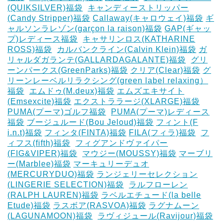
(QUIKSILVER)福袋
‎
キャンディーストリッパー
(Candy Stripper)福袋
Callaway(キャロウェイ)福袋
ギ
ャルソンラレゾン(garçon la raison)福袋
GAP(ギャッ
プ)レディース福袋
‎
キャサリンロス(KATHARINE
ROSS)福袋
‎
カルバンクライン(Calvin Klein)福袋
ガ
リャルダガランテ(GALLARDAGALANTE)福袋
‎
グリ
ーンパークス(GreenParks)福袋
クリア(Clear)福袋
グ
リーンレーベルリラクシング(green label relaxing）
福袋
‎
エムドゥ(M.deux)福袋
エムズエキサイト
(Emsexcite)福袋
エクストララージ(XLARGE)福袋
PUMA(プーマ)ゴルフ福袋
‎
PUMA(プーマ)レディース
福袋
ブージュルード(Bou Jeloud)福袋
フィント(F
i.n.t)福袋
フィンタ(FINTA)福袋
‎FILA(フィラ)福袋
‎
フ
ィフス(fifth)福袋
‎
フィグアンドヴァイパー
(FIG&VIPER)福袋
‎
マウジー(MOUSSY)福袋
マーブリ
ー(Marblee)福袋
マーキュリーデュオ
(MERCURYDUO)福袋
ランジェリーセレクション
(LINGERIE SELECTION)福袋
‎
ラルフローレン
(RALPH LAUREN)福袋
ラベルエチュード(la belle
Etude)福袋
ラスボア(RASVOA)福袋
ラグナムーン
(LAGUNAMOON)福袋
‎
ラヴィジュール(Ravijour)福袋