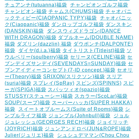
チュアンナ(tutuanna)福袋
‎
チャンピオンゴルフ福袋
チャンピオン福袋
チャムス(CHUMS)福袋
チャオパニ
ックティピー(CIAOPANIC TYPY)福袋
‎
チャオパニッ
ク(Ciaopanic)福袋
ダンロップゴルフ福袋
ダンスキン
(DANSKIN)福袋
‎
ダンスウィズドラゴン(DANCE
WITH DRAGON)福袋
ダブルネーム(DOUBLE NAME)
福袋
ダズリン(dazzlin) 福袋
ダウポンチ(DALPONTE)
福袋
‎
ダイヤ(d.i.a.)福袋
タイトリスト(Titleist)福袋
ソ
ウルベリー(soulberry)福袋
セリーヌ(CELINE)福袋
セ
ブンデイズサンデイ(SEVENDAYS=SUNDAY)福袋
セ
ブンアイディーコンセプト(7-ID concept.)福袋
セオリ
ー(Theory)福袋
SRIXON(スリクソン)福袋
スリア
(suria)福袋
スプレイ(SpRay)
スピンズ(SPINNS)
スピ
ーガ(SPIGA)福袋
スパッツィオ(spazio)福袋
STUSSY(ステューシー)福袋
スカラー(ScoLar)福袋
SOUP(スープ)福袋
スーパーハッカ(SUPER HAKKA)
福袋
‎
スイートオブルームス(Suite of Rooms)福袋
シ
ンプルライフ福袋
ジョンブル(Johnbull)福袋
‎
ジョル
ジュレッシュ(GEORGES RECH)福袋
ジョイリッチ
(JOYRICH)福袋
ジュンアンドロペ(JUN&ROPE)福袋
Julier(ジュリエ)福袋
‎
シュシュデママン(Chou Chou