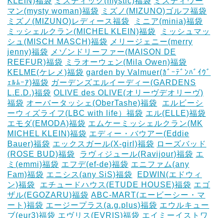
KLEIN)福袋
ミスティック(mystic)福袋
ミスティウー
マン(mysty woman)福袋
ミズノ(MIZUNO)ゴルフ福袋
‎
ミズノ(MIZUNO)レディース福袋
‎
ミニア(minia)福袋
ミッシェルクラン(MICHEL KLEIN)福袋
‎
ミッシュマッ
シュ(MISCH MASCH)福袋
メリージェニー(merry
jenny)福袋
メゾンドリーファー(MAISON DE
REEFUR)福袋
ミラオーウェン(Mila Owen)福袋
‎
KELME(ケレメ)福袋
‎garden by Valmuer(ｶﾞｰﾃﾞﾝﾊﾞｲｳﾞ
ｪﾙﾑｰｱ)福袋
ガーデンズエルイーディー(GARDENS
L.E.D.)福袋
OLIVE des OLIVE(オリーヴデオリーヴ)
福袋
オーバータッシェ(OberTashe)福袋
‎
エルビーシ
ーウィズライフ(LBC with life）福袋
エル(ELLE)福袋
エモダ(EMODA)福袋
エムケーミッシェルクラン(MK
MICHEL KLEIN)福袋
エディー・バウアー(Eddie
Bauer)福袋
エックスガール(X-girl)福袋
ローズバッド
(ROSE BUD)福袋
‎
ラヴィジュール(Ravijour)福袋
エ
ミ(emmi)福袋
エフデ(ef-de)福袋
エニファム(any
Fam)福袋
エニシス(any SiS)福袋
‎
EDWIN(エドウィ
ン)福袋
‎
エチュードハウス(ETUDE HOUSE)福袋
エゴ
ザル(EGOZARU)福袋
ABC-MART(エービーシー・マ
ート)福袋
エージープラス(a.g.plus)福袋
エウルキュー
ブ(eur3)福袋
エヴリス(EVRIS)福袋
エイミーイストワ