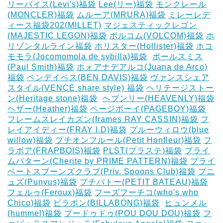
リーバイス(Levi's)福袋
Lee(リー)福袋
モンクレール
(MONCLER)福袋
ムルーア(MRURA)福袋
ミレーレデ
ィース福袋202(MILLET)
マジェスティックレゴン
(MAJESTIC LEGON)福袋
ボルコム(VOLCOM)福袋
ホ
リゾンタルライン福袋
ホリスター(Hollister)福袋
ホコ
モモラ(Jocomomola de sybilla)福袋
‎
ポールスミス
(Paul Smith)福袋
ホォアナデアルコ(Juana de Arco)
福袋
ベンデイベス(BEN DAVIS)福袋
ヴァンスシェア
スタイル(VENCE share style) 福袋
ヘリテージストー
ン(Heritage stone)福袋
‎
ヘブンリー(HEAVENLY)福袋
ヘザー(Heather)福袋
ページボーイ(PAGEBOY)福袋
‎
フレームスレイカズン(frames RAY CASSIN)福袋
フ
レイアイディー(FRAY I.D)福袋
ブルーウィロウ(blue
willow)福袋
プチオンフルール(Petit Honfleur)福袋
フ
ラボア(FRAPBOIS)福袋
PLST(プラステ)福袋
プライ
ムパターン(Cherite by PRIME PATTERN)福袋
プライ
ベートスプーンズクラブ(Priv. Spoons Club)福袋
プニ
ュズ(Punyus)福袋
プチバトー(PETIT BATEAU)福袋
フェルゥ(Feroux)福袋
フーズフーチコ(who's who
Chico)福袋
ビラボン(BILLABONG)福袋
‎
ヒュンメル
(hummel)福袋
プードゥドゥ(POU DOU DOU)福袋
フ