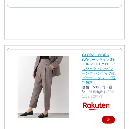
天
で
購
入
GLOBAL WORK
(W)ウールライクSE
TUP/PT+D グローバ
ルワーク パンツ/ジ
ーンズ パンツその他
ブラウン グレー【送
料無料】
価格：5390円（税
込、送料無料)
(202
1/12/12時点)
楽
天