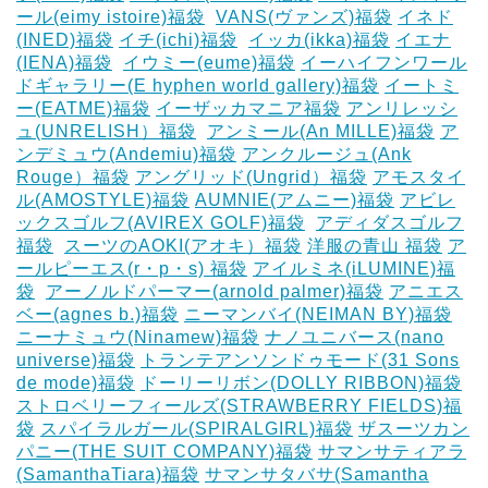
ール(eimy istoire)福袋
‎
VANS(ヴァンズ)福袋
イネド
(INED)福袋
イチ(ichi)福袋
‎
イッカ(ikka)福袋
イエナ
(IENA)福袋
‎
イウミー(eume)福袋
イーハイフンワール
ドギャラリー(E hyphen world gallery)福袋
イートミ
ー(EATME)福袋
イーザッカマニア福袋
アンリレッシ
ュ(UNRELISH）福袋
‎
アンミール(An MILLE)福袋
ア
ンデミュウ(Andemiu)福袋
アンクルージュ(Ank
Rouge）福袋
アングリッド(Ungrid）福袋
アモスタイ
ル(AMOSTYLE)福袋
AUMNIE(アムニー)福袋
アビレ
ックスゴルフ(AVIREX GOLF)福袋
‎
アディダスゴルフ
福袋
‎
スーツのAOKI(アオキ）福袋
洋服の青山 福袋
ア
ールピーエス(r・p・s) 福袋
アイルミネ(iLUMINE)福
袋
‎
アーノルドパーマー(arnold palmer)福袋
アニエス
ベー(agnes b.)福袋
ニーマンバイ(NEIMAN BY)福袋
ニーナミュウ(Ninamew)福袋
ナノユニバース(nano
universe)福袋
トランテアンソンドゥモード(31 Sons
de mode)福袋
ドーリーリボン(DOLLY RIBBON)福袋
‎
ストロベリーフィールズ(STRAWBERRY FIELDS)福
袋
スパイラルガール(SPIRALGIRL)福袋
ザスーツカン
パニー(THE SUIT COMPANY)福袋
サマンサティアラ
(SamanthaTiara)福袋
サマンサタバサ(Samantha