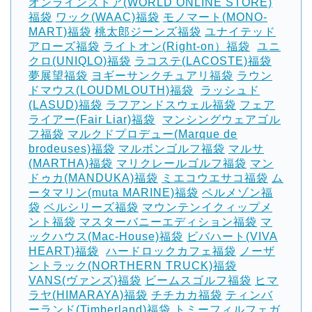
オンラインストア(WORLD ONLINE STORE)
福袋
ワック(WAAC)福袋
モノマート(MONO-
MART)福袋
桃太郎ジーンズ福袋
ユナイテッド
アローズ福袋
ライトオン(Right-on）福袋
‎
ユニ
クロ(UNIQLO)福袋
ラコステ(LACOSTE)福袋
夢展望福袋
ヨギーサンクチュアリ福袋
ラウン
ドマウス(LOUDMLOUTH)福袋
‎
ラッシュド
(LASUD)福袋
ラフアンドスウェル福袋
フェア
ライアー(Fair Liar)福袋
‎
マンシングウェアゴル
フ福袋
マルクドプロデュー(Marque de
brodeuses)福袋
マルボンゴルフ福袋
マルサ
(MARTHA)福袋
マリクレールゴルフ福袋
マン
ドゥカ(MANDUKA)福袋
ミエコウエサコ福袋
ム
ータマリン(muta MARINE)福袋
ベルメゾン福
袋
ベルシリーズ福袋
マウンテンイクィップメ
ント福袋
マスターバニーエディション福袋
マ
ックハウス(Mac-House)福袋
ビバハート(VIVA
HEART)福袋
‎
ハードロックカフェ福袋
ノーザ
ントラック(NORTHERN TRUCK)福袋
VANS(ヴァンズ)福袋
ビームスゴルフ福袋
ヒマ
ラヤ(HIMARAYA)福袋
チチカカ福袋
ティンバ
ーランド(Timberland)福袋
トミーフィルフェガ