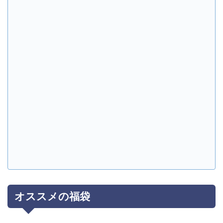
オススメの福袋