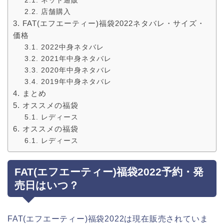
店舗購入
FAT(エフエーティー)福袋2022ネタバレ・サイズ・
価格
2022中身ネタバレ
2021年中身ネタバレ
2020年中身ネタバレ
2019年中身ネタバレ
まとめ
オススメの福袋
レディース
オススメの福袋
レディース
FAT(エフエーティー)福袋2022予約・発
売日はいつ？
FAT(エフエーティー)福袋2022は現在販売されていま