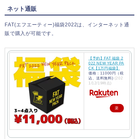
ネット通販
FAT(エフエーティー)福袋2022は、インターネット通
販で購入が可能です。
【予約】FAT 福袋 2
022 NEW YEAR PA
CK【1万円福袋】
価格：11000円（税
込、送料無料)
(202
1/12/19時点)
楽
天
で
購