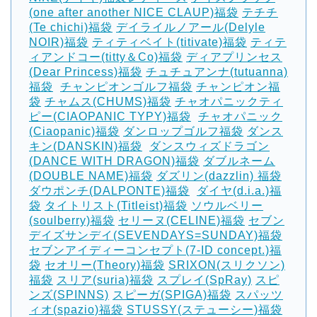
(one after another NICE CLAUP)福袋
テチチ
(Te chichi)福袋
デイライルノアール(Delyle
NOIR)福袋
ティティベイト(titivate)福袋
ティテ
ィアンドコー(titty＆Co)福袋
ディアプリンセス
(Dear Princess)福袋
チュチュアンナ(tutuanna)
福袋
‎
チャンピオンゴルフ福袋
チャンピオン福
袋
チャムス(CHUMS)福袋
チャオパニックティ
ピー(CIAOPANIC TYPY)福袋
‎
チャオパニック
(Ciaopanic)福袋
ダンロップゴルフ福袋
ダンス
キン(DANSKIN)福袋
‎
ダンスウィズドラゴン
(DANCE WITH DRAGON)福袋
ダブルネーム
(DOUBLE NAME)福袋
ダズリン(dazzlin) 福袋
ダウポンチ(DALPONTE)福袋
‎
ダイヤ(d.i.a.)福
袋
タイトリスト(Titleist)福袋
ソウルベリー
(soulberry)福袋
セリーヌ(CELINE)福袋
セブン
デイズサンデイ(SEVENDAYS=SUNDAY)福袋
セブンアイディーコンセプト(7-ID concept.)福
袋
セオリー(Theory)福袋
SRIXON(スリクソン)
福袋
スリア(suria)福袋
スプレイ(SpRay)
スピ
ンズ(SPINNS)
スピーガ(SPIGA)福袋
スパッツ
ィオ(spazio)福袋
STUSSY(ステューシー)福袋