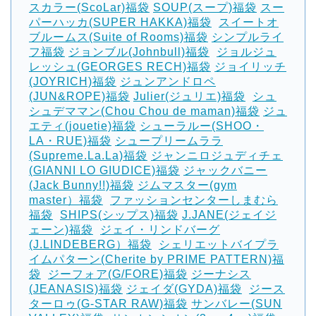
スカラー(ScoLar)福袋
SOUP(スープ)福袋
スー
パーハッカ(SUPER HAKKA)福袋
‎
スイートオ
ブルームス(Suite of Rooms)福袋
シンプルライ
フ福袋
ジョンブル(Johnbull)福袋
‎
ジョルジュ
レッシュ(GEORGES RECH)福袋
ジョイリッチ
(JOYRICH)福袋
ジュンアンドロペ
(JUN&ROPE)福袋
Julier(ジュリエ)福袋
‎
シュ
シュデママン(Chou Chou de maman)福袋
ジュ
エティ(jouetie)福袋
シューラルー(SHOO・
LA・RUE)福袋
シュープリームララ
(Supreme.La.La)福袋
ジャンニロジュディチェ
(GIANNI LO GIUDICE)福袋
ジャックバニー
(Jack Bunny!!)福袋
ジムマスター(gym
master）福袋
‎
ファッションセンターしまむら
福袋
‎
SHIPS(シップス)福袋
J.JANE(ジェイジ
ェーン)福袋
‎
ジェイ・リンドバーグ
(J.LINDEBERG）福袋
‎
シェリエットバイプラ
イムパターン(Cherite by PRIME PATTERN)福
袋
‎
ジーフォア(G/FORE)福袋
ジーナシス
(JEANASIS)福袋
ジェイダ(GYDA)福袋
‎
ジース
ターロゥ(G-STAR RAW)福袋
サンバレー(SUN