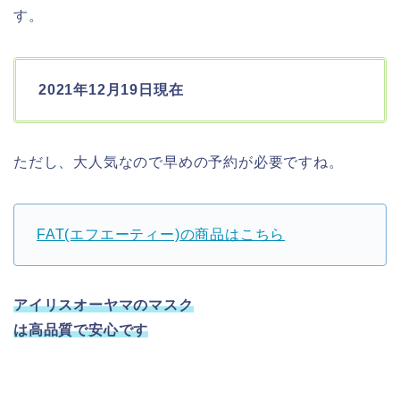
す。
2021年12月19日現在
ただし、大人気なので早めの予約が必要ですね。
FAT(エフエーティー)の商品はこちら
アイリスオーヤマのマスク
は高品質で安心です