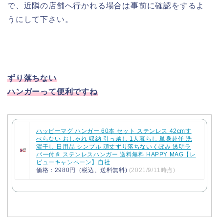
で、近隣の店舗へ行かれる場合は事前に確認をするよ
うにして下さい。
ずり落ちない
ハンガーって便利ですね
ハッピーマグ ハンガー 60本 セット ステンレス 42cmす
べらない おしゃれ 収納 引っ越し 1人暮らし 単身赴任 洗
濯干し 日用品 シンプル 頑丈ずり落ちないくぼみ 透明ラ
バー付き ステンレスハンガー 送料無料 HAPPY MAG【レ
ビューキャンペーン】自社
価格：2980円（税込、送料無料)
(2021/9/11時点)