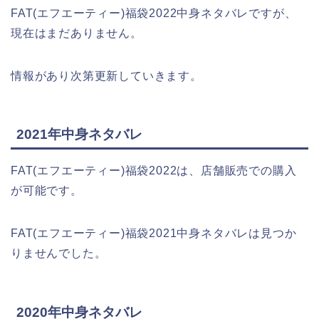
FAT(エフエーティー)福袋2022中身ネタバレですが、
現在はまだありません。
情報があり次第更新していきます。
2021年中身ネタバレ
FAT(エフエーティー)福袋2022は、店舗販売での購入
が可能です。
FAT(エフエーティー)福袋2021中身ネタバレは見つか
りませんでした。
2020年中身ネタバレ