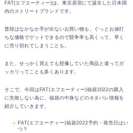
FAT(エフエーティー)は、東京原宿にて誕生した日本国
内のストリートブランドです。
普段はなかなか手が出ないお買い物も、ぐっとお値打
ちな価格でゲットできるので競争率も高くって、早く
に売り切れてしまうことも。
また、せっかく買えても想像していた商品と違ってガ
ッカリってことも多くあります。
そこで、今回はFAT(エフエーティー)福袋2022の購入
に失敗しない為に、福袋の中身などのネタバレ情報を
紹介していきます。
FAT(エフエーティー)福袋2022予約・発売日はい
つ？