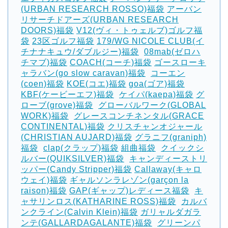
(URBAN RESEARCH ROSSO)福袋
アーバン
リサーチドアーズ(URBAN RESEARCH
DOORS)福袋
V12(ヴィ・トゥェルブ)ゴルフ福
袋
23区ゴルフ福袋
179/WG NICOLE CLUB(イ
チナナキュウ/ダブルジー)福袋
‎
08mab(ゼロハ
チマブ)福袋
COACH(コーチ)福袋
ゴースローキ
ャラバン(go slow caravan)福袋
‎
コーエン
(coen)福袋
KOE(コエ)福袋
goa(ゴア)福袋
KBF(ケービーエフ)福袋
‎
ケイパ(kaepa)福袋
グ
ローブ(grove)福袋
‎
グローバルワーク(GLOBAL
WORK)福袋
‎
グレースコンチネンタル(GRACE
CONTINENTAL)福袋
クリスチャンオジャール
(CHRISTIAN AUJARD)福袋
グラニフ(graniph)
福袋
‎
clap(クラップ)福袋
組曲福袋
‎
クイックシ
ルバー(QUIKSILVER)福袋
‎
キャンディーストリ
ッパー(Candy Stripper)福袋
Callaway(キャロ
ウェイ)福袋
ギャルソンラレゾン(garçon la
raison)福袋
GAP(ギャップ)レディース福袋
‎
キ
ャサリンロス(KATHARINE ROSS)福袋
‎
カルバ
ンクライン(Calvin Klein)福袋
ガリャルダガラ
ンテ(GALLARDAGALANTE)福袋
‎
グリーンパ