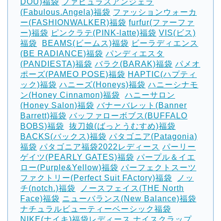
DOU)福袋
ファビュラスアンジェラ
(Fabulous.Angela)福袋
ファッションウォーカ
ー(FASHIONWALKER)福袋
furfur(ファーファ
ー)福袋
ピンクラテ(PINK-latte)福袋
VIS(ビス)
福袋
‎
BEAMS(ビームス)福袋
ビーラディエンス
(BE RADIANCE)福袋
パンディエスタ
(PANDIESTA)福袋
バラク(BARAK)福袋
パメオ
ポーズ(PAMEO POSE)福袋
HAPTIC(ハプティ
ック)福袋
ハニーズ(Honeys)福袋
ハニーシナモ
ン(Honey Cinnamon)福袋
‎
ハニーサロン
(Honey Salon)福袋
バナーバレット(Banner
Barrett)福袋
バッファローボブス(BUFFALO
BOBS)福袋
‎
抜刀娘(ばっとうむすめ)福袋
BACKS(バックス)福袋
パタゴニア(Patagonia)
福袋
パタゴニア福袋2022レディース
パーリー
ゲイツ(PEARLY GATES)福袋
パープル＆イエ
ロー(Purple&Yellow)福袋
パーフェクトスーツ
ファクトリー(Perfect Suit FActory)福袋
‎
ノッ
チ(notch.)福袋
‎
ノースフェイス(THE North
Face)福袋
ニューバランス(New Balance)福袋
‎
ナチュラルビューティーベーシック福袋
‎
NIKE(ナイキ)福袋レディース
ナイスクラップ