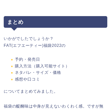
まとめ
いかがでしたでしょうか？
FAT(エフエーティー)福袋2022の
予約・発売日
購入方法（購入可能サイト）
ネタバレ・サイズ・価格
感想や口コミ
についてまとめてみました。
福袋の醍醐味は中身が見えないわくわく感。ですが無