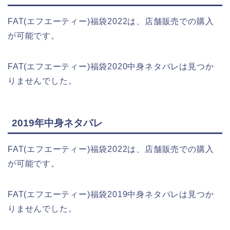
FAT(エフエーティー)福袋2022は、店舗販売での購入
が可能です。
FAT(エフエーティー)福袋2020中身ネタバレは見つか
りませんでした。
2019年中身ネタバレ
FAT(エフエーティー)福袋2022は、店舗販売での購入
が可能です。
FAT(エフエーティー)福袋2019中身ネタバレは見つか
りませんでした。