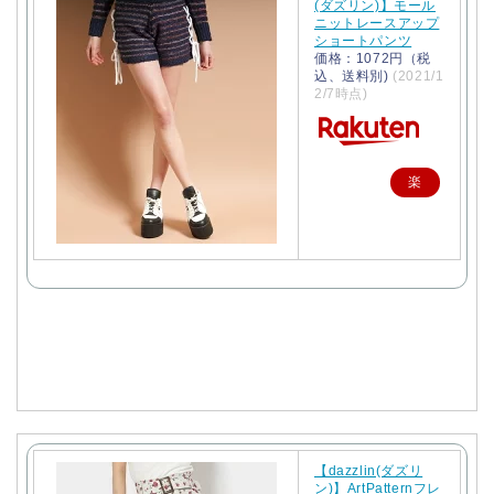
(ダズリン)】モール
ニットレースアップ
ショートパンツ
価格：1072円（税
込、送料別)
(2021/1
2/7時点)
楽
天
で
購
入
【dazzlin(ダズリ
ン)】ArtPatternフレ