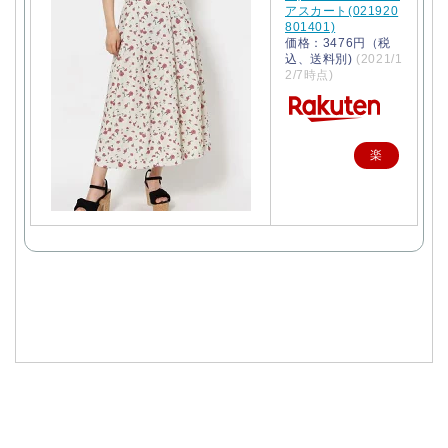
アスカート(021920
801401)
価格：3476円（税
込、送料別)
(2021/1
2/7時点)
楽
天
で
購
入