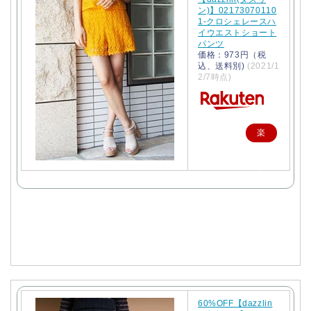
ン)】02173070110
1-クロシェレースハ
イウエストショート
パンツ
価格：973円（税
込、送料別)
(2021/1
2/7時点)
楽
天
で
購
入
60%OFF【dazzlin