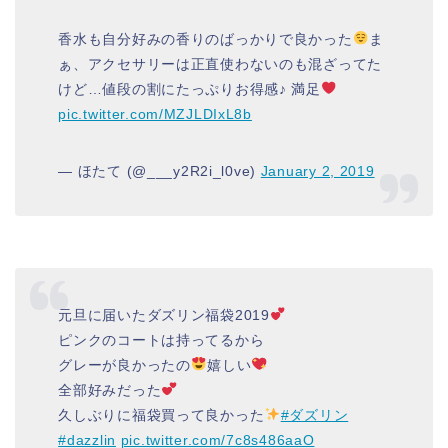
香水も自分好みの香りのばっかりで良かった
ま
ぁ、アクセサリーは正直使わないのも混ざってた
けど…値段の割にたっぷりお得感♪ 満足
pic.twitter.com/MZJLDIxL8b
— ほたて (@___y2R2i_l0ve)
January 2, 2019
元旦に届いたダズリン福袋2019
ピンクのコートは持ってるから
グレーが良かったの
嬉しい
全部好みだった
久しぶりに福袋買って良かった
#ダズリン
#dazzlin
pic.twitter.com/7c8s486aaO