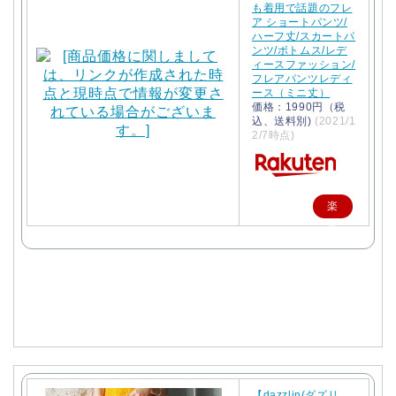
も着用で話題のフレ
ア ショートパンツ/
ハーフ丈/スカートパ
ンツ/ボトムス/レデ
ィースファッション/
フレアパンツレディ
ース（ミニ丈）
価格：1990円（税
込、送料別)
(2021/1
2/7時点)
楽
天
で
購
入
【dazzlin(ダズリ