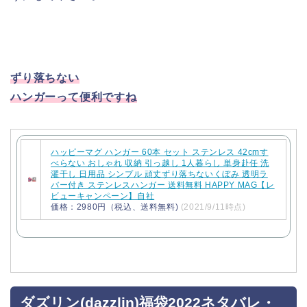
ずり落ちない
ハンガーって便利ですね
ハッピーマグ ハンガー 60本 セット ステンレス 42cmす
べらない おしゃれ 収納 引っ越し 1人暮らし 単身赴任 洗
濯干し 日用品 シンプル 頑丈ずり落ちないくぼみ 透明ラ
バー付き ステンレスハンガー 送料無料 HAPPY MAG【レ
ビューキャンペーン】自社
価格：2980円（税込、送料無料)
(2021/9/11時点)
ダズリン(dazzlin)福袋2022ネタバレ・