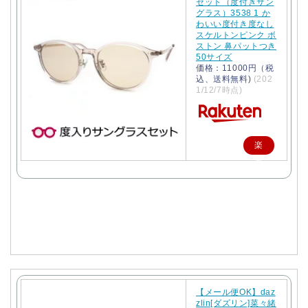
セット（度付きサン
グラス）3538 1 か
わいい度付き度なし
スケルトンピンク ボ
ストン 鼻パットつき
50サイズ
価格：11000円（税
込、送料無料)
(202
1/12/7時点)
楽
天
で
購
入
【メール便OK】daz
zlin[ダズリン]菜々緒