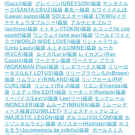
(Gucci)福袋
‎
グレイソン(GREYSON)福袋
サンタクル
ーズ(SANTA CRUZ)福袋
参丸一福袋
カワイイさんぽ
(cawaii sanpo)福袋
SO(エスオー)福袋
179/WG(イチ
ナナキュウダブルジー)福袋
‎
アルチビオゴルフ
(archivio)福袋
イトキン(ITOKIN)福袋
ルコック(le coq
sportif)福袋
ワンウェイ(one way)福袋
ワールドワイド
ラブ(WORLD WIDE LOVE!)福袋
リントゥラウル
(Lintu Laulu)福袋
ルミネ(LUMINE)福袋
ルーカ
(RVCA)福袋
‎
ルイス(Lui's)福袋
レイカズン(Ray
Cassin)福袋
ワークマン福袋
ワークマン プラス
(WORKMAN Plus)福袋
リンダワークス福袋
リリーロ
ータス(LILY LOTUS)福袋
リリーブラウン(LilyBrown)
福袋
リムランド(RIMLAND)福袋
リップカール(RIP
CURL)福袋
‎
リジェイ(Re-J)福袋
‎
リエンダ(rienda)福
袋
リエディ(Re:EDIT)福袋
リーボック(Reebok)福袋
リーバイス(Levi's)福袋
Lee(リー)福袋
モンクレール
(MONCLER)福袋
ムルーア(MRURA)福袋
ミレーレデ
ィース福袋202(MILLET)
マジェスティックレゴン
(MAJESTIC LEGON)福袋
ボルコム(VOLCOM)福袋
ホ
リゾンタルライン福袋
ホリスター(Hollister)福袋
ホコ
モモラ(Jocomomola de sybilla)福袋
‎
ポールスミス