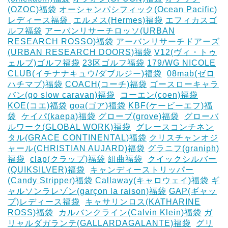
(OZOC)福袋
オーシャンパシフィック(Ocean Pacific)
レディース福袋 ‎
エルメス(Hermes)福袋
エフィカスゴ
ルフ福袋
アーバンリサーチロッソ(URBAN
RESEARCH ROSSO)福袋
アーバンリサーチドアーズ
(URBAN RESEARCH DOORS)福袋
V12(ヴィ・トゥ
ェルブ)ゴルフ福袋
23区ゴルフ福袋
179/WG NICOLE
CLUB(イチナナキュウ/ダブルジー)福袋
‎
08mab(ゼロ
ハチマブ)福袋
COACH(コーチ)福袋
ゴースローキャラ
バン(go slow caravan)福袋
‎
コーエン(coen)福袋
KOE(コエ)福袋
goa(ゴア)福袋
KBF(ケービーエフ)福
袋
‎
ケイパ(kaepa)福袋
グローブ(grove)福袋
‎
グローバ
ルワーク(GLOBAL WORK)福袋
‎
グレースコンチネン
タル(GRACE CONTINENTAL)福袋
クリスチャンオジ
ャール(CHRISTIAN AUJARD)福袋
グラニフ(graniph)
福袋
‎
clap(クラップ)福袋
組曲福袋
‎
クイックシルバー
(QUIKSILVER)福袋
‎
キャンディーストリッパー
(Candy Stripper)福袋
Callaway(キャロウェイ)福袋
ギ
ャルソンラレゾン(garçon la raison)福袋
GAP(ギャッ
プ)レディース福袋
‎
キャサリンロス(KATHARINE
ROSS)福袋
‎
カルバンクライン(Calvin Klein)福袋
ガ
リャルダガランテ(GALLARDAGALANTE)福袋
‎
グリ