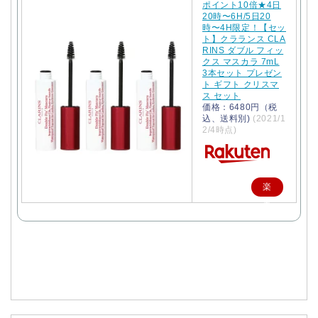
ポイント10倍★4日
20時〜6H/5日20
時〜4H限定！【セッ
ト】クラランス CLA
RINS ダブル フィッ
クス マスカラ 7mL
3本セット プレゼン
ト ギフト クリスマ
ス セット
価格：6480円（税
込、送料別)
(2021/1
2/4時点)
楽
天
で
購
入