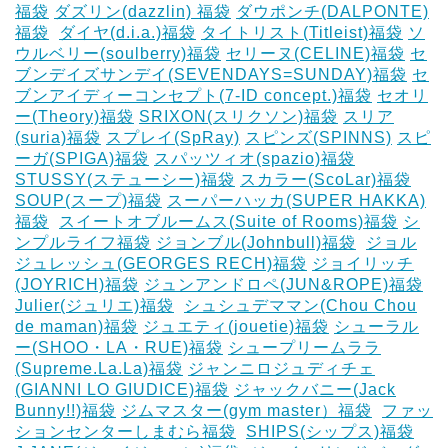
福袋
ダズリン(dazzlin) 福袋
ダウポンチ(DALPONTE)
福袋
‎
ダイヤ(d.i.a.)福袋
タイトリスト(Titleist)福袋
ソ
ウルベリー(soulberry)福袋
セリーヌ(CELINE)福袋
セ
ブンデイズサンデイ(SEVENDAYS=SUNDAY)福袋
セ
ブンアイディーコンセプト(7-ID concept.)福袋
セオリ
ー(Theory)福袋
SRIXON(スリクソン)福袋
スリア
(suria)福袋
スプレイ(SpRay)
スピンズ(SPINNS)
スピ
ーガ(SPIGA)福袋
スパッツィオ(spazio)福袋
STUSSY(ステューシー)福袋
スカラー(ScoLar)福袋
SOUP(スープ)福袋
スーパーハッカ(SUPER HAKKA)
福袋
‎
スイートオブルームス(Suite of Rooms)福袋
シ
ンプルライフ福袋
ジョンブル(Johnbull)福袋
‎
ジョル
ジュレッシュ(GEORGES RECH)福袋
ジョイリッチ
(JOYRICH)福袋
ジュンアンドロペ(JUN&ROPE)福袋
Julier(ジュリエ)福袋
‎
シュシュデママン(Chou Chou
de maman)福袋
ジュエティ(jouetie)福袋
シューラル
ー(SHOO・LA・RUE)福袋
シュープリームララ
(Supreme.La.La)福袋
ジャンニロジュディチェ
(GIANNI LO GIUDICE)福袋
ジャックバニー(Jack
Bunny!!)福袋
ジムマスター(gym master）福袋
‎
ファッ
ションセンターしまむら福袋
‎
SHIPS(シップス)福袋