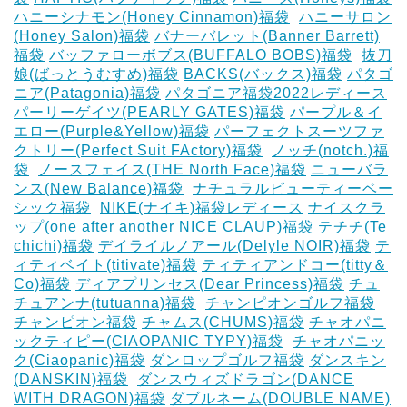
ハニーシナモン(Honey Cinnamon)福袋
‎
ハニーサロン
(Honey Salon)福袋
バナーバレット(Banner Barrett)
福袋
バッファローボブス(BUFFALO BOBS)福袋
‎
抜刀
娘(ばっとうむすめ)福袋
BACKS(バックス)福袋
パタゴ
ニア(Patagonia)福袋
パタゴニア福袋2022レディース
パーリーゲイツ(PEARLY GATES)福袋
パープル＆イ
エロー(Purple&Yellow)福袋
パーフェクトスーツファ
クトリー(Perfect Suit FActory)福袋
‎
ノッチ(notch.)福
袋
‎
ノースフェイス(THE North Face)福袋
ニューバラ
ンス(New Balance)福袋
‎
ナチュラルビューティーベー
シック福袋
‎
NIKE(ナイキ)福袋レディース
ナイスクラ
ップ(one after another NICE CLAUP)福袋
テチチ(Te
chichi)福袋
デイライルノアール(Delyle NOIR)福袋
テ
ィティベイト(titivate)福袋
ティティアンドコー(titty＆
Co)福袋
ディアプリンセス(Dear Princess)福袋
チュ
チュアンナ(tutuanna)福袋
‎
チャンピオンゴルフ福袋
チャンピオン福袋
チャムス(CHUMS)福袋
チャオパニ
ックティピー(CIAOPANIC TYPY)福袋
‎
チャオパニッ
ク(Ciaopanic)福袋
ダンロップゴルフ福袋
ダンスキン
(DANSKIN)福袋
‎
ダンスウィズドラゴン(DANCE
WITH DRAGON)福袋
ダブルネーム(DOUBLE NAME)