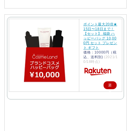
ポイント最大20倍★
15日〜18日まで！
【セット】 福袋 ハ
ッピーバッグ 10,00
0円 セット プレゼン
ト ギフト
価格：10000円（税
込、送料別)
(2021/1
0/18時点)
楽
天
で
購
入