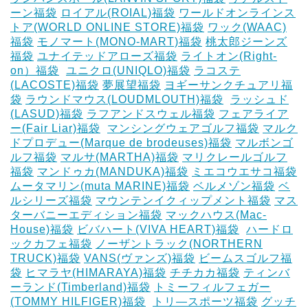
ーン福袋
ロイアル(ROIAL)福袋
ワールドオンラインス
トア(WORLD ONLINE STORE)福袋
ワック(WAAC)
福袋
モノマート(MONO-MART)福袋
桃太郎ジーンズ
福袋
ユナイテッドアローズ福袋
ライトオン(Right-
on）福袋
‎
ユニクロ(UNIQLO)福袋
ラコステ
(LACOSTE)福袋
夢展望福袋
ヨギーサンクチュアリ福
袋
ラウンドマウス(LOUDMLOUTH)福袋
‎
ラッシュド
(LASUD)福袋
ラフアンドスウェル福袋
フェアライア
ー(Fair Liar)福袋
‎
マンシングウェアゴルフ福袋
マルク
ドプロデュー(Marque de brodeuses)福袋
マルボンゴ
ルフ福袋
マルサ(MARTHA)福袋
マリクレールゴルフ
福袋
マンドゥカ(MANDUKA)福袋
ミエコウエサコ福袋
ムータマリン(muta MARINE)福袋
ベルメゾン福袋
ベ
ルシリーズ福袋
マウンテンイクィップメント福袋
マス
ターバニーエディション福袋
マックハウス(Mac-
House)福袋
ビバハート(VIVA HEART)福袋
‎
ハードロ
ックカフェ福袋
ノーザントラック(NORTHERN
TRUCK)福袋
VANS(ヴァンズ)福袋
ビームスゴルフ福
袋
ヒマラヤ(HIMARAYA)福袋
チチカカ福袋
ティンバ
ーランド(Timberland)福袋
トミーフィルフェガー
(TOMMY HILFIGER)福袋
‎
トリ―スポーツ福袋
グッチ