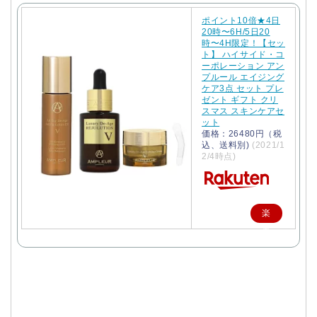
ポイント10倍★4日
20時〜6H/5日20
時〜4H限定！【セッ
ト】 ハイサイド・コ
ーポレーション アン
プルール エイジング
ケア3点 セット プレ
ゼント ギフト クリ
スマス スキンケアセ
ット
価格：26480円（税
込、送料別)
(2021/1
2/4時点)
楽
天
で
購
入