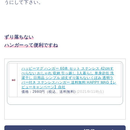
うにして下さい。
ずり落ちない
ハンガーって便利ですね
ハッピーマグ ハンガー 60本 セット ステンレス 42cmす
べらない おしゃれ 収納 引っ越し 1人暮らし 単身赴任 洗
濯干し 日用品 シンプル 頑丈ずり落ちないくぼみ 透明ラ
バー付き ステンレスハンガー 送料無料 HAPPY MAG【レ
ビューキャンペーン】自社
価格：2980円（税込、送料無料)
(2021/9/11時点)