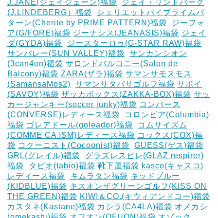
J.JANE(ジェイジェーン)福袋
‎
ジェイ・リンドバーグ
(J.LINDEBERG）福袋
‎
シェリエットバイプライムパ
ターン(Cherite by PRIME PATTERN)福袋
‎
ジーフォ
ア(G/FORE)福袋
ジーナシス(JEANASIS)福袋
ジェイ
ダ(GYDA)福袋
‎
ジースターロゥ(G-STAR RAW)福袋
サンバレー(SUN VALLEY)福袋
‎
サンカンシオン
(3can4on)福袋
サロンドバルコニー(Salon de
Balcony)福袋
ZARA(ザラ)福袋
サマンサモスモス
(SamansaMos2)
‎
サマンサタバサゴルフ福袋
サボイ
(SAVOY)福袋
ザッカボックス(ZAKKA-BOX)福袋
サッ
カージャンキー(soccer junky)福袋
コンバース
(CONVERSE)レディース福袋
‎
コロンビア(Columbia)
福袋
ゴレアドール(goleador)福袋
‎
コムサイズム
(COMME CA ISM)レディース福袋
コックス(COX)福
袋
コクーニスト(Cocoonist)福袋
‎
GUESS(ゲス)福袋
GRL(グレイル)福袋
‎
グラズレスピレ(GLAZ respirer)
福袋
‎
タビオ(tabio)福袋
靴下屋福袋
kasco(キャスコ)
レディース福袋
‎
キムラタン福袋
キッドブルー
(KIDBLUE)福袋
キスオンザグリーンゴルフ(KISS ON
THE GREEN)福袋
KIWI＆CO.(キウィアンドコー)福袋
カスタネ(Kastane)福袋
カシラ(CA4LA)福袋
‎オメカシ
(omekashi)福袋
オフオン(OFUON)福袋
オゾック