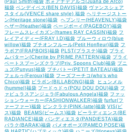
(Paul Smith)福袋
ホォアナデアルコ(Juana de Arco)
福袋
ベンデイベス(BEN DAVIS)福袋
ヴァンスシェア
スタイル(VENCE share style) 福袋
ヘリテージストー
ン(Heritage stone)福袋
‎
ヘブンリー(HEAVENLY)福袋
ヘザー(Heather)福袋
ページボーイ(PAGEBOY)福袋
‎
フレームスレイカズン(frames RAY CASSIN)福袋
フ
レイアイディー(FRAY I.D)福袋
ブルーウィロウ(blue
willow)福袋
プチオンフルール(Petit Honfleur)福袋
フ
ラボア(FRAPBOIS)福袋
PLST(プラステ)福袋
プライ
ムパターン(Cherite by PRIME PATTERN)福袋
プライ
ベートスプーンズクラブ(Priv. Spoons Club)福袋
プニ
ュズ(Punyus)福袋
プチバトー(PETIT BATEAU)福袋
フェルゥ(Feroux)福袋
フーズフーチコ(who's who
Chico)福袋
ビラボン(BILLABONG)福袋
‎
ヒュンメル
(hummel)福袋
プードゥドゥ(POU DOU DOU)福袋
フ
ァビュラスアンジェラ(Fabulous.Angela)福袋
ファッ
ションウォーカー(FASHIONWALKER)福袋
furfur(フ
ァーファー)福袋
ピンクラテ(PINK-latte)福袋
VIS(ビ
ス)福袋
‎
BEAMS(ビームス)福袋
ビーラディエンス(BE
RADIANCE)福袋
パンディエスタ(PANDIESTA)福袋
バラク(BARAK)福袋
パメオポーズ(PAMEO POSE)福
袋
HAPTIC(ハプティック)福袋
ハニーズ(Honeys)福袋