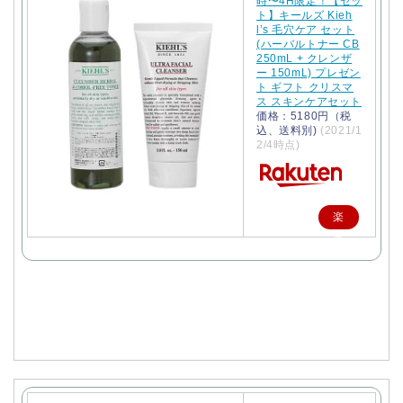
時〜4H限定！【セッ
ト】キールズ Kieh
l’s 毛穴ケア セット
(ハーバルトナー CB
250mL + クレンザ
ー 150mL) プレゼン
ト ギフト クリスマ
ス スキンケアセット
価格：5180円（税
込、送料別)
(2021/1
2/4時点)
楽
天
で
購
入