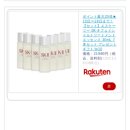
ポイント最大20倍★
15日〜18日まで！
【セット】エスケー
ツー SK-II フェイシ
ャルトリートメント
エッセンス 30mL 7
本セット プレゼント
ギフト tp10
価格：21980円（税
込、送料別)
(2021/1
0/18時点)
楽
天
で
購
入