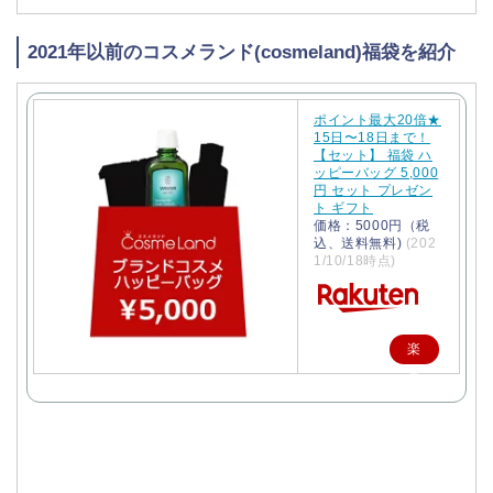
2021年以前のコスメランド(cosmeland)福袋を紹介
ポイント最大20倍★
15日〜18日まで！
【セット】 福袋 ハ
ッピーバッグ 5,000
円 セット プレゼン
ト ギフト
価格：5000円（税
込、送料無料)
(202
1/10/18時点)
楽
天
で
購
入