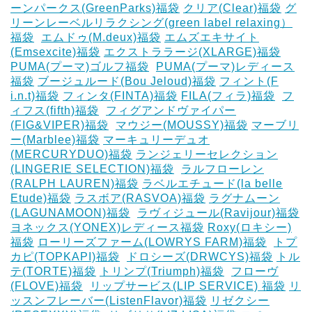
ーンパークス(GreenParks)福袋
クリア(Clear)福袋
グ
リーンレーベルリラクシング(green label relaxing）
福袋
‎
エムドゥ(M.deux)福袋
エムズエキサイト
(Emsexcite)福袋
エクストララージ(XLARGE)福袋
PUMA(プーマ)ゴルフ福袋
‎
PUMA(プーマ)レディース
福袋
ブージュルード(Bou Jeloud)福袋
フィント(F
i.n.t)福袋
フィンタ(FINTA)福袋
‎FILA(フィラ)福袋
‎
フ
ィフス(fifth)福袋
‎
フィグアンドヴァイパー
(FIG&VIPER)福袋
‎
マウジー(MOUSSY)福袋
マーブリ
ー(Marblee)福袋
マーキュリーデュオ
(MERCURYDUO)福袋
ランジェリーセレクション
(LINGERIE SELECTION)福袋
‎
ラルフローレン
(RALPH LAUREN)福袋
ラベルエチュード(la belle
Etude)福袋
ラスボア(RASVOA)福袋
ラグナムーン
(LAGUNAMOON)福袋
‎
ラヴィジュール(Ravijour)福袋
ヨネックス(YONEX)レディース福袋
Roxy(ロキシー)
福袋
ローリーズファーム(LOWRYS FARM)福袋
‎
トプ
カピ(TOPKAPI)福袋
‎
ドロシーズ(DRWCYS)福袋
トル
テ(TORTE)福袋
トリンプ(Triumph)福袋
‎
フローヴ
(FLOVE)福袋
‎
リップサービス(LIP SERVICE) 福袋
リ
ッスンフレーバー(ListenFlavor)福袋
リゼクシー