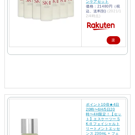
ンケアセット
価格：21480円（税
込、送料別)
(2021/1
2/4時点)
楽
天
で
購
入
ポイント10倍★4日
20時〜6H/5日20
時〜4H限定！【セッ
ト】エスケーツー S
K-II フェイシャルト
リートメントエッセ
ンス 230mL + フェ