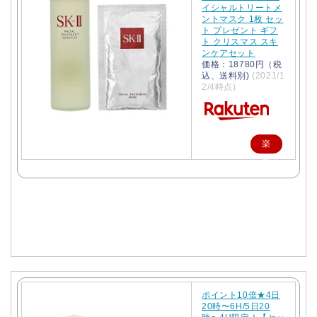
イシャルトリートメ
ントマスク 1枚 セッ
ト プレゼント ギフ
ト クリスマス スキ
ンケアセット
価格：18780円（税
込、送料別)
(2021/1
2/4時点)
楽
天
で
購
入
ポイント10倍★4日
20時〜6H/5日20