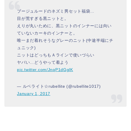
ブージュルードのネズミ男セット福袋…
目が荒すぎる黒ニットと。
えりが丸いために、黒ニットのインナーには向い
ていないカーキのインナーと。
唯一まだ着れそうなグレーのニット(中途半端にチ
ュニック)
ニットはどっちもＡラインで使いづらい
ヤバい…どうやって着よう
pic.twitter.com/JnqP1dGglK
— ルベライト☆rubellite (@rubellite1017)
January 1, 2017