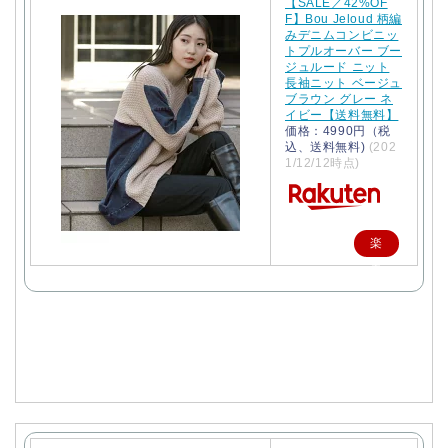
【SALE／42%OF
F】Bou Jeloud 柄編
みデニムコンビニッ
トプルオーバー ブー
ジュルード ニット
長袖ニット ベージュ
ブラウン グレー ネ
イビー【送料無料】
価格：4990円（税
込、送料無料)
(202
1/12/12時点)
楽
天
で
購
入