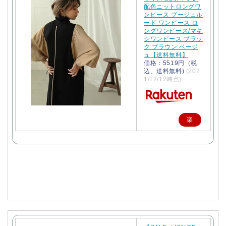
配色ニットロングワ
ンピース ブージュル
ード ワンピース ロ
ングワンピース/マキ
シワンピース ブラッ
ク ブラウン ベージ
ュ【送料無料】
価格：5519円（税
込、送料無料)
(202
1/12/12時点)
楽
天
で
購
入