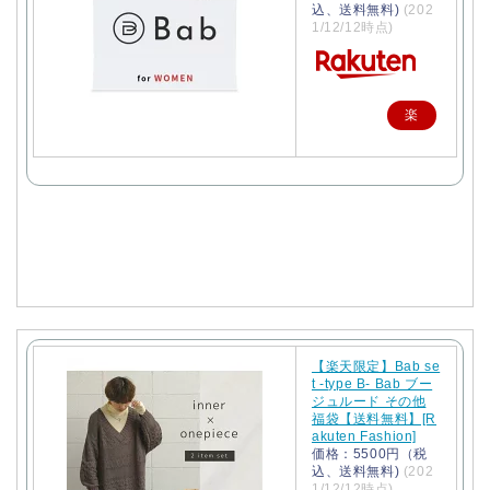
込、送料無料)
(202
1/12/12時点)
楽
天
で
購
入
【楽天限定】Bab se
t -type B- Bab ブー
ジュルード その他
福袋【送料無料】[R
akuten Fashion]
価格：5500円（税
込、送料無料)
(202
1/12/12時点)