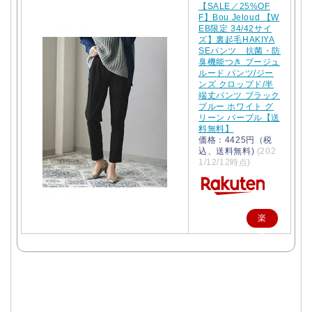
【SALE／25%OF
F】Bou Jeloud 【W
EB限定 34/42サイ
ズ】裏起毛HAKIYA
SEパンツ 抗菌・防
臭機能つき ブージュ
ルード パンツ/ジー
ンズ クロップド/半
端丈パンツ ブラック
ブルー ホワイト グ
リーン パープル【送
料無料】
価格：4425円（税
込、送料無料)
(202
1/12/12時点)
楽
天
で
購
入