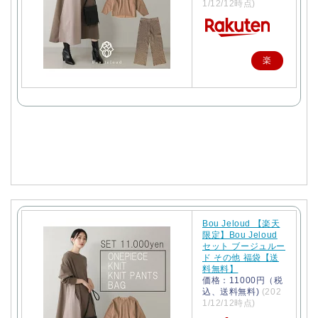
1/12/12時点)
楽
天
で
購
入
Bou Jeloud 【楽天
限定】Bou Jeloud
セット ブージュルー
ド その他 福袋【送
料無料】
価格：11000円（税
込、送料無料)
(202
1/12/12時点)