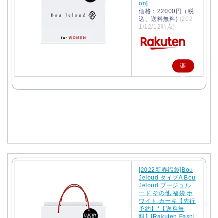
on]
価格：22000円（税
込、送料無料)
(202
1/12/12時点)
楽
天
で
購
入
[2022新春福袋]Bou
Jeloud タイプA Bou
Jeloud ブージュル
ード その他 福袋 ホ
ワイト カーキ【先行
予約】*【送料無
料】[Rakuten Fashi