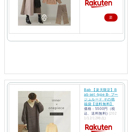
楽
天
で
購
入
Bab 【楽天限定】B
ab set -type B- ブー
ジュルード その他
福袋【送料無料】
価格：5500円（税
込、送料無料)
(202
1/12/12時点)