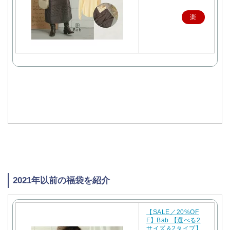
楽
天
で
購
入
2021年以前の福袋を紹介
【SALE／20%OF
F】Bab 【選べる2
サイズ＆2タイプ】