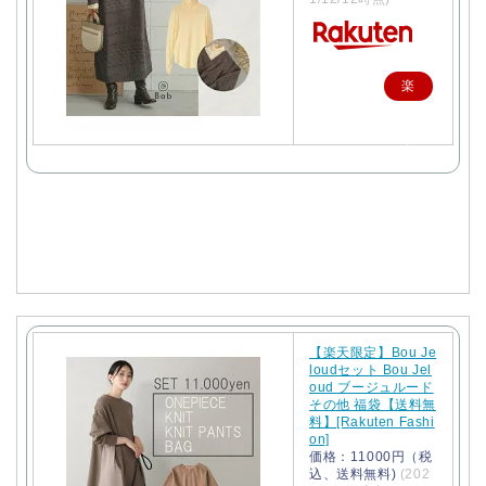
楽
天
で
購
入
【楽天限定】Bou Je
loudセット Bou Jel
oud ブージュルード
その他 福袋【送料無
料】[Rakuten Fashi
on]
価格：11000円（税
込、送料無料)
(202