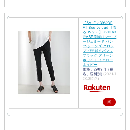
【SALE／39%OF
F】Bou Jeloud 【着
るUVケア】UV/HAK
IYASE美脚パンツ ブ
ージュルード パン
ツ/ジーンズ クロッ
プド/半端丈パンツ
ブラック グリーン
ホワイト イエロー
ネイビー
価格：2989円（税
込、送料別)
(2021/1
2/12時点)
楽
天
で
購