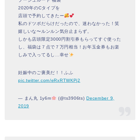
ブージュルード 福袋
2020年のCタイプを
店頭で予約してきたー
私のドツボだらけだったので、迷わなかった！笑
嬉しいな〜ルンルン気分止まらず。
しかも店頭限定3000円割引券もらってすぐ使った
し、福袋は７点で７万円相当！お年玉金券もお楽
しみで入ってるし…幸せ
妊娠中のご褒美だ！！ふふ
pic.twitter.com/eRxRTWKPj2
— まん丸 1y6m
(@ts3906ts)
December 9,
2019