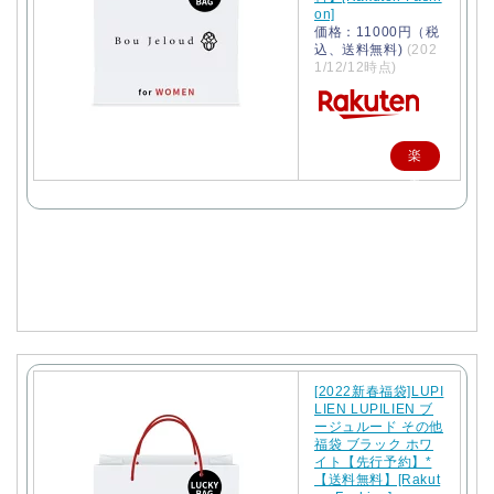
on]
価格：11000円（税
込、送料無料)
(202
1/12/12時点)
楽
天
で
購
入
[2022新春福袋]LUPI
LIEN LUPILIEN ブ
ージュルード その他
福袋 ブラック ホワ
イト【先行予約】*
【送料無料】[Rakut