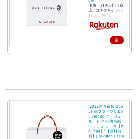
on]
価格：11000円（税
込、送料無料)
(202
1/12/12時点)
楽
天
で
購
入
[2022新春福袋]Bou
Jeloud タイプC Bo
u Jeloud ブージュ
ルード その他 福袋
ベージュ カーキ【先
行予約】*【送料無
料】[Rakuten Fashi