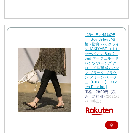
入
【SALE／45%OF
F】Bou Jeloud/抗
菌・防臭 バックライ
ンHAKIYASE ストレ
ッチパンツ Bou Jel
oud ブージュルード
パンツ/ジーンズ ク
ロップド/半端丈パン
ツ ブラック ブラウ
ン グリーン ベージ
ュ【RBA_E】[Raku
ten Fashion]
価格：2990円（税
込、送料別)
(2021/1
2/12時点)
楽
天